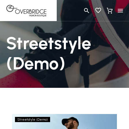
Streetstyle
(Demo)
Etiam
Streetstyle (Demo)
pellentesque,