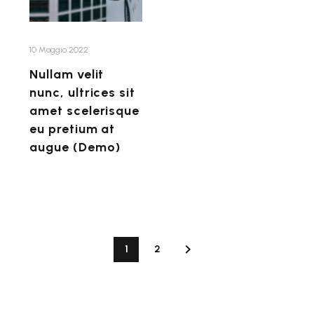
amet
scelerisque
eu
10 Maggio 2022
pretium
Nullam velit
at
nunc, ultrices sit
augue
amet scelerisque
(Demo)
eu pretium at
augue (Demo)
1
2