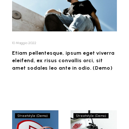
ipsum
eget
viverra
eleifend,
ex
risus
10 Maggio 2022
convallis
Etiam pellentesque, ipsum eget viverra
orci,
eleifend, ex risus convallis orci, sit
sit
amet sodales leo ante in odio. (Demo)
amet
sodales
leo
ante
in
odio.
Parisian
Ullac
Streetstyle (Demo)
Streetstyle (Demo)
(Demo)
brand
spring/summer