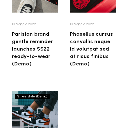
launches
id
SS22
volutpat
ready-
sed
to-
at
10 Maggio 2022
10 Maggio 2022
wear
risus
Parisian brand
Phasellus cursus
(Demo)
finibus
gentle reminder
convallis neque
(Demo)
launches SS22
id volutpat sed
ready-to-wear
at risus finibus
(Demo)
(Demo)
Nullam
Streetstyle (Demo)
velit
nunc,
ultrices
sit