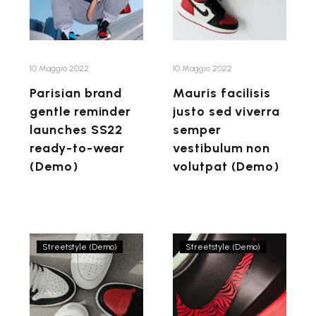
launches
viverra
SS22
semper
ready-
vestibulum
to-
non
10 Maggio 2022
10 Maggio 2022
wear
volutpat
Parisian brand
Mauris facilisis
(Demo)
(Demo)
gentle reminder
justo sed viverra
launches SS22
semper
ready-to-wear
vestibulum non
(Demo)
volutpat (Demo)
Parisian
Phasellus
Streetstyle (Demo)
Streetstyle (Demo)
brand
cursus
gentle
convallis
reminder
neque