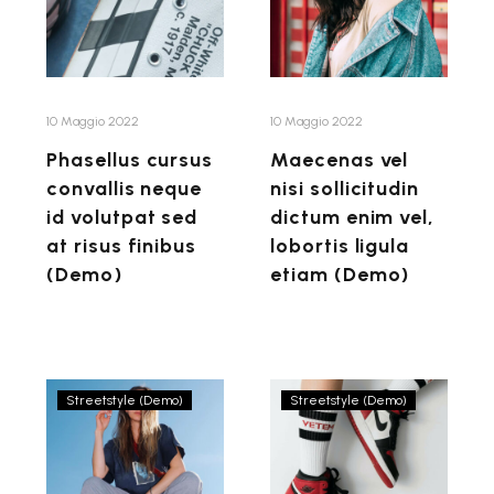
neque
sollicitudin
id
dictum
volutpat
enim
sed
vel,
at
lobortis
10 Maggio 2022
10 Maggio 2022
risus
ligula
Phasellus cursus
Maecenas vel
finibus
etiam
convallis neque
nisi sollicitudin
(Demo)
(Demo)
id volutpat sed
dictum enim vel,
at risus finibus
lobortis ligula
(Demo)
etiam (Demo)
Parisian
Mauris
Streetstyle (Demo)
Streetstyle (Demo)
brand
facilisis
gentle
justo
reminder
sed