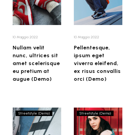
ultrices
viverra
sit
eleifend,
amet
ex
scelerisque
risus
eu
convallis
10 Maggio 2022
10 Maggio 2022
pretium
orci
Nullam velit
Pellentesque,
at
(Demo)
nunc, ultrices sit
ipsum eget
augue
amet scelerisque
viverra eleifend,
(Demo)
eu pretium at
ex risus convallis
augue (Demo)
orci (Demo)
Phasellus
Maecenas
Streetstyle (Demo)
Streetstyle (Demo)
cursus
vel
convallis
nisi