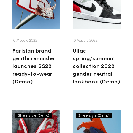
gentle
collection
reminder
2022
launches
gender
SS22
neutral
ready-
lookbook
to-
(Demo)
10 Maggio 2022
10 Maggio 2022
wear
Parisian brand
Ullac
(Demo)
gentle reminder
spring/summer
launches SS22
collection 2022
ready-to-wear
gender neutral
(Demo)
lookbook (Demo)
Nullam
Pellentesque,
Streetstyle (Demo)
Streetstyle (Demo)
velit
ipsum
nunc,
eget