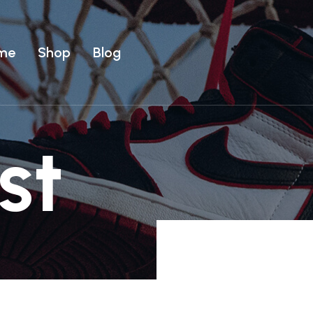
me
Shop
Blog
Uomo
ear
T-shirt
Uomo
st
Costumi
ear
T-shirt
Costumi