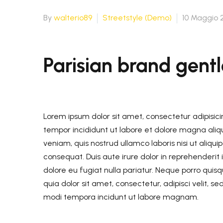
Spedizione Standard
2-4 giorni lavorativi - € 7.50
By
walterio89
Streetstyle (Demo)
10 Maggio 
Spedizione Standard
2-4 giorni lavorativi - € 7.50
Parisian brand gent
Lorem ipsum dolor sit amet, consectetur adipisici
tempor incididunt ut labore et dolore magna ali
veniam, quis nostrud ullamco laboris nisi ut aliq
consequat. Duis aute irure dolor in reprehenderit i
dolore eu fugiat nulla pariatur. Neque porro qui
quia dolor sit amet, consectetur, adipisci velit,
modi tempora incidunt ut labore magnam.