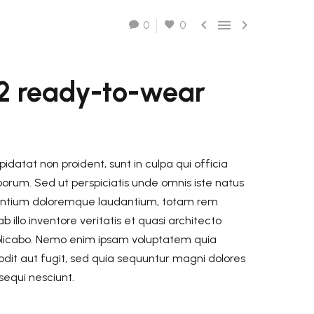
GRATIS
2-4 giorni lavorativi - per ordini superiori a €



0
0
70.00
GRATIS
2-4 giorni lavorativi - per ordini superiori a €
22 ready-to-wear
70.00
datat non proident, sunt in culpa qui officia
aborum. Sed ut perspiciatis unde omnis iste natus
santium doloremque laudantium, totam rem
illo inventore veritatis et quasi architecto
plicabo. Nemo enim ipsam voluptatem quia
 odit aut fugit, sed quia sequuntur magni dolores
sequi nesciunt.