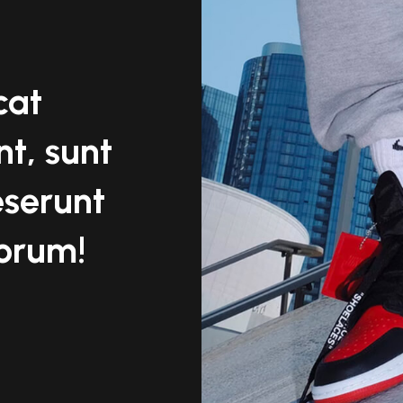
cat
t, sunt
eserunt
borum!