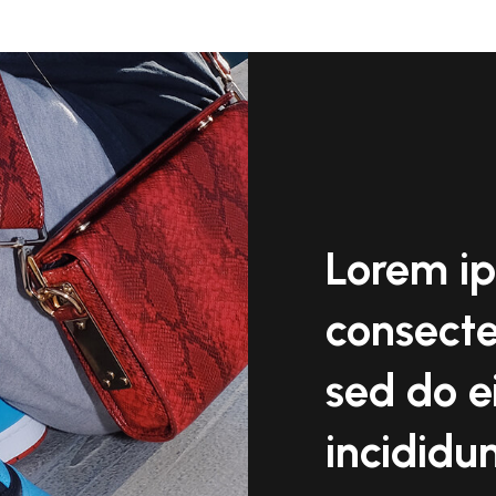
Lorem ip
consectet
sed do 
incididun