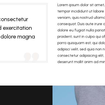
Lorem ipsum dolor sit amet,
tempor incididunt ut labor
veniam, quis nostrud ullamc
consectetur
consequat. Duis aute irure d
d exercitation
dolore eu fugiat nulla pari
t dolore magna
proident, sunt in culpa qui 
porro quisquam est, qui dol
adipisci velit, sed quia no

consectetur adipisicing elit
deserunt mollit anim ad m