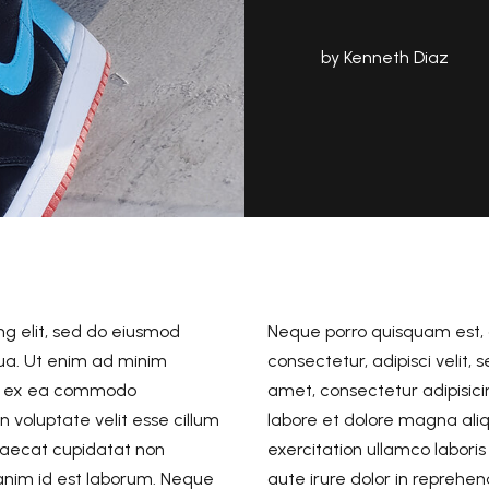
by Kenneth Diaz
ng elit, sed do eiusmod
Neque porro quisquam est, q
qua. Ut enim ad minim
consectetur, adipisci velit
uip ex ea commodo
amet, consectetur adipisici
n voluptate velit esse cillum
labore et dolore magna ali
ccaecat cupidatat non
exercitation ullamco labori
t anim id est laborum. Neque
aute irure dolor in reprehend