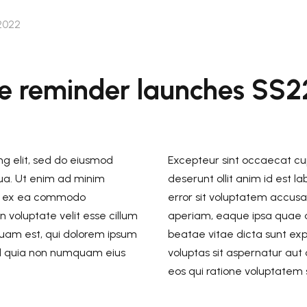
Non ancora disponibili
1-3 giorni lavorativi -Ritiro presso un Locker
2022
Inpost scelto in fase d'ordine - € 3.50
Non ancora disponibili
1-3 giorni lavorativi -Ritiro presso un Locker
le reminder launches SS
Inpost scelto in fase d'ordine - € 3.50
ng elit, sed do eiusmod
Excepteur sint occaecat cupi
qua. Ut enim ad minim
deserunt ollit anim id est l
uip ex ea commodo
error sit voluptatem accu
n voluptate velit esse cillum
aperiam, eaque ipsa quae ab 
squam est, qui dolorem ipsum
beatae vitae dicta sunt ex
 sed quia non numquam eius
voluptas sit aspernatur aut
eos qui ratione voluptatem 