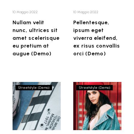
scelerisque
risus
eu
convallis
10 Maggio 2022
10 Maggio 2022
pretium
orci
Nullam velit
Pellentesque,
at
(Demo)
nunc, ultrices sit
ipsum eget
augue
amet scelerisque
viverra eleifend,
(Demo)
eu pretium at
ex risus convallis
augue (Demo)
orci (Demo)
Phasellus
Maecenas
Streetstyle (Demo)
Streetstyle (Demo)
cursus
vel
convallis
nisi
neque
sollicitudin
id
dictum
volutpat
enim