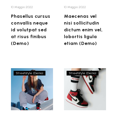
sed
vel,
at
lobortis
10 Maggio 2022
10 Maggio 2022
risus
ligula
Phasellus cursus
Maecenas vel
finibus
etiam
convallis neque
nisi sollicitudin
(Demo)
(Demo)
id volutpat sed
dictum enim vel,
at risus finibus
lobortis ligula
(Demo)
etiam (Demo)
Parisian
Mauris
Streetstyle (Demo)
Streetstyle (Demo)
brand
facilisis
gentle
justo
reminder
sed
launches
viverra
SS22
semper
ready-
vestibulum