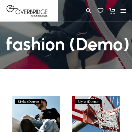
fashion (Demo)
Parisian
Ullac
Style (Demo)
Style (Demo)
brand
spring/summer
gentle
collection
reminder
2022
launches
gender