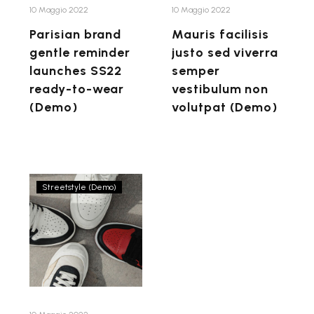
to-
non
10 Maggio 2022
10 Maggio 2022
wear
volutpat
Parisian brand
Mauris facilisis
(Demo)
(Demo)
gentle reminder
justo sed viverra
launches SS22
semper
ready-to-wear
vestibulum non
(Demo)
volutpat (Demo)
Parisian
Streetstyle (Demo)
brand
gentle
reminder
launches
SS22
ready-