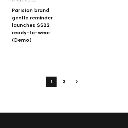
to-
10 Maggio 2022
wear
Parisian brand
(Demo)
gentle reminder
launches SS22
ready-to-wear
(Demo)
1
2