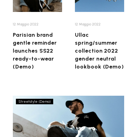
SS22
neutral
ready-
lookbook
to-
(Demo)
12 Maggio 2022
12 Maggio 2022
wear
Parisian brand
Ullac
(Demo)
gentle reminder
spring/summer
launches SS22
collection 2022
ready-to-wear
gender neutral
(Demo)
lookbook (Demo)
Etiam
Streetstyle (Demo)
pellentesque,
ipsum
eget
viverra