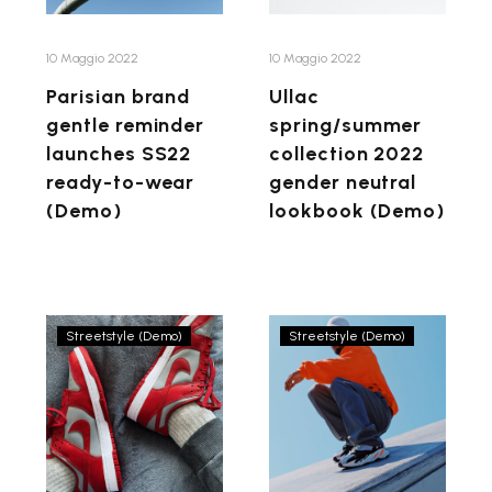
SS22
neutral
ready-
lookbook
to-
(Demo)
10 Maggio 2022
10 Maggio 2022
wear
Parisian brand
Ullac
(Demo)
gentle reminder
spring/summer
launches SS22
collection 2022
ready-to-wear
gender neutral
(Demo)
lookbook (Demo)
Nullam
Pellentesque,
Streetstyle (Demo)
Streetstyle (Demo)
velit
ipsum
nunc,
eget
ultrices
viverra
sit
eleifend,
amet
ex