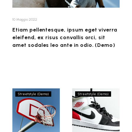
eleifend,
ex
risus
10 Maggio 2022
convallis
Etiam pellentesque, ipsum eget viverra
orci,
eleifend, ex risus convallis orci, sit
sit
amet sodales leo ante in odio. (Demo)
amet
sodales
leo
ante
in
odio.
Parisian
Ullac
Streetstyle (Demo)
Streetstyle (Demo)
(Demo)
brand
spring/summer
gentle
collection
reminder
2022
launches
gender