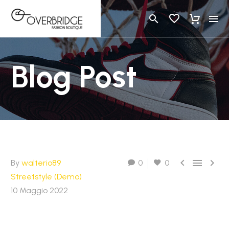
Blog Post



By
walterio89
0
0
Streetstyle (Demo)
10 Maggio 2022