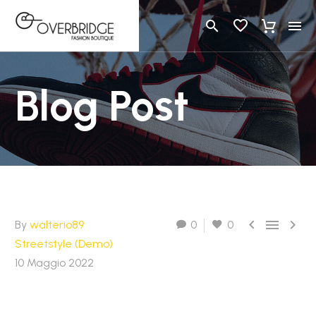
Blog Post



By
walterio89
0
0
Streetstyle (Demo)
10 Maggio 2022