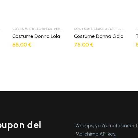
COSTUMI E BEACHWEAR
,
PER DONNA
COSTUMI E BEACHWEAR
,
PER DONNA
P
Costume Donna Lola
Costume Donna Gala
T
65,00
€
75,00
€
coupon del
Whoops, you're not connecte
Mailchimp API key.