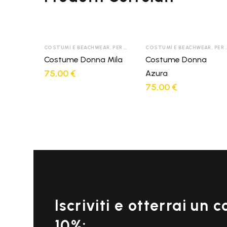
COSTUMI E BEACHWEAR
,
PER DONNA
COSTUMI E BEACHWEAR
,
PER DONNA
Costume Donna Mila
Costume Donna
75,00
€
Azura
75,00
€
Iscriviti e otterrai un 
10%: