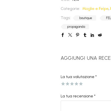
Categorie:
Maglie e Felpe
,
Tags:
boutique
FE
propaganda
AGGIUNGI UNA REC
La tua valutazione
*
La tua recensione
*