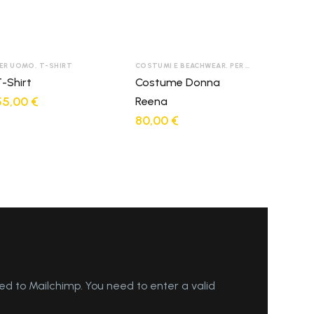
ER UOMO
,
T-SHIRT
COSTUMI E BEACHWEAR
,
PER DONNA
-Shirt
Costume Donna
55,00
€
Reena
80,00
€
d to Mailchimp. You need to enter a valid