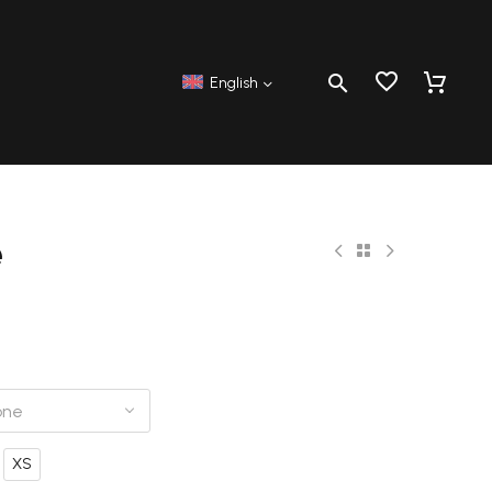
English
e
one
XS