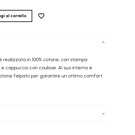
GRATIS
2-4 giorni lavorativi - per ordini superiori a €
70.00
gi al carrello
GRATIS
2-4 giorni lavorativi - per ordini superiori a €
70.00
è realizzata in 100% cotone, con stampa
o e cappuccio con coulisse. Al suo interno è
cotone felpato per garantire un ottimo comfort