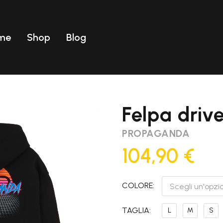
me
Shop
Blog
Uomo
ear
T-shirt
Uomo
Costumi
Felpa driv
ear
T-shirt
PROPAGANDA
Costumi
104,90
€
COLORE
Scegli un'opzi
TAGLIA
L
M
S