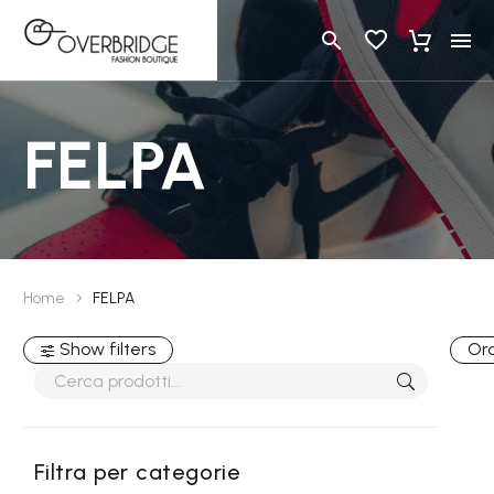
FELPA
Home
FELPA
Show filters
Ord
Filtra per categorie