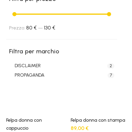
80 €
130 €
Prezzo
Prezzo
Prezzo:
—
Min
Max
Filtra per marchio
DISCLAIMER
2
PROPAGANDA
7
Felpa donna con
Felpa donna con stampa
89,00
€
cappuccio