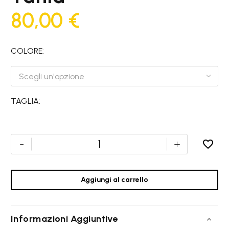
80,00
€
COLORE
Scegli un'opzione
TAGLIA
Costume
-
+
Donna
Tania
Aggiungi al carrello
quantità
Informazioni Aggiuntive