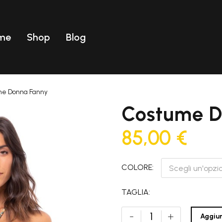
me
Shop
Blog
Uomo
ear
T-shirt
e Donna Fanny
Uomo
Costumi
Costume D
ear
T-shirt
85,00
€
Costumi
COLORE
Scegli un'opzi
TAGLIA
Costume
-
+
Aggiun