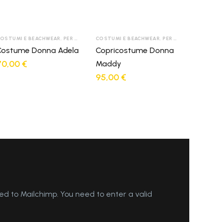
OSTUMI E BEACHWEAR
,
PER DONNA
COSTUMI E BEACHWEAR
,
PER DONNA
Costume Donna Adela
Copricostume Donna
70,00
€
Maddy
95,00
€
d to Mailchimp. You need to enter a valid