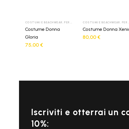
COSTUMI E BEACHWEAR
,
PER DONNA
COSTUMI E BEACHWEAR
,
PER DONNA
Costume Donna
Costume Donna Xeni
80,00
€
Gloria
75,00
€
Iscriviti e otterrai un 
10%: