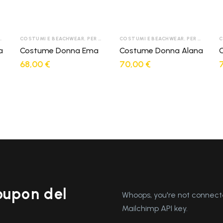
COSTUMI E BEACHWEAR
,
PER DONNA
COSTUMI E BEACHWEAR
,
PER DONNA
C
a
Costume Donna Ema
Costume Donna Alana
68,00
€
70,00
€
coupon del
Whoops, you're not connecte
Mailchimp API key.