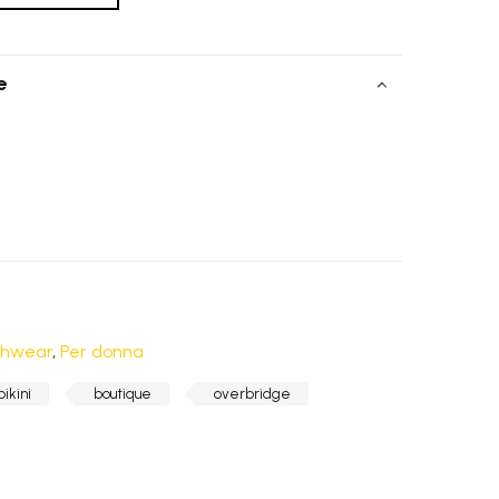
GRATIS
2-4 giorni lavorativi - per ordini superiori a €
70.00
e
GRATIS
2-4 giorni lavorativi - per ordini superiori a €
70.00
chwear
,
Per donna
bikini
boutique
overbridge