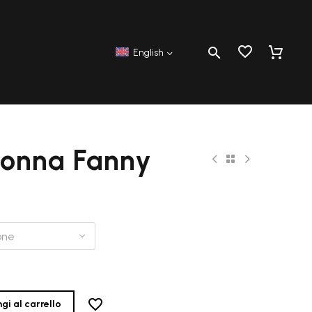
English
onna Fanny
one
gi al carrello