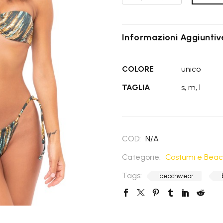
Non ancora disponibili
Donna
1-3 giorni lavorativi -Ritiro presso un Locker
Fanny
Inpost scelto in fase d'ordine - € 3.50
quantità
Informazioni Aggiuntiv
Non ancora disponibili
1-3 giorni lavorativi -Ritiro presso un Locker
Inpost scelto in fase d'ordine - € 3.50
COLORE
unico
TAGLIA
s, m, l
COD:
N/A
Categorie:
Costumi e Bea
Tags:
beachwear