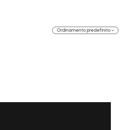
GRATIS
2-4 giorni lavorativi - per ordini superiori a €
70.00
GRATIS
Ordinamento predefinito
2-4 giorni lavorativi - per ordini superiori a €
70.00