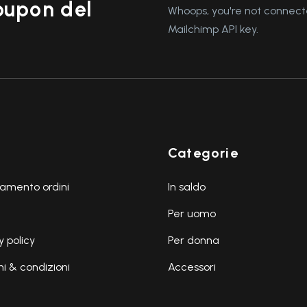
coupon del
Whoops, you're not connecte
Mailchimp API key.
Categorie
amento ordini
In saldo
Per uomo
y policy
Per donna
i & condizioni
Accessori