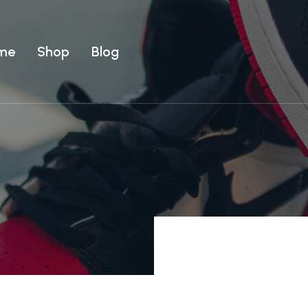
me
Shop
Blog
Uomo
ear
T-shirt
Uomo
Costumi
ear
T-shirt
Costumi