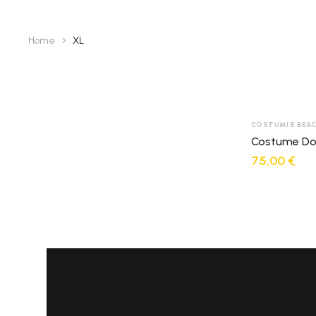
Spedizione Standard
2-4 giorni lavorativi - € 7.50
Home
XL
Spedizione Standard
2-4 giorni lavorativi - € 7.50
COSTUMI E BEA
Costume Do
75,00
€