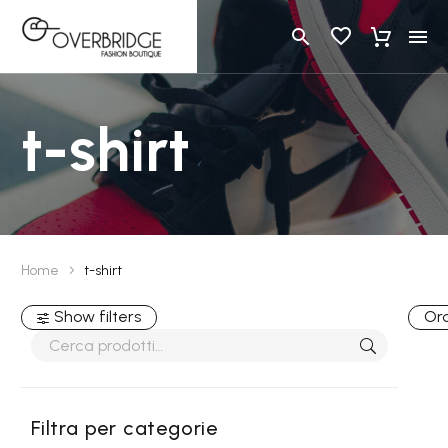
t-shirt
Home
t-shirt
Show filters
Ord
Filtra per categorie