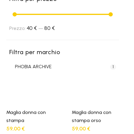
40 €
80 €
Prezzo
Prezzo
Prezzo:
—
Min
Max
Filtra per marchio
PHOBIA ARCHIVE
1
Maglia donna con
Maglia donna con
stampa
stampa orso
59,00
€
59,00
€