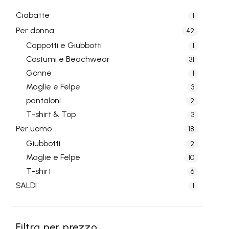
Ciabatte
1
Per donna
42
Cappotti e Giubbotti
1
Costumi e Beachwear
31
Gonne
1
Maglie e Felpe
3
pantaloni
2
T-shirt & Top
3
Per uomo
18
Giubbotti
2
Maglie e Felpe
10
T-shirt
6
SALDI
1
Filtra per prezzo