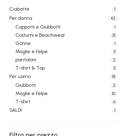
Ciabatte
1
Per donna
42
Cappotti e Giubbotti
1
Costumi e Beachwear
31
Gonne
1
Maglie e Felpe
3
pantaloni
2
T-shirt & Top
3
Per uomo
18
Giubbotti
2
Maglie e Felpe
10
T-shirt
6
SALDI
1
Filtra per prezzo