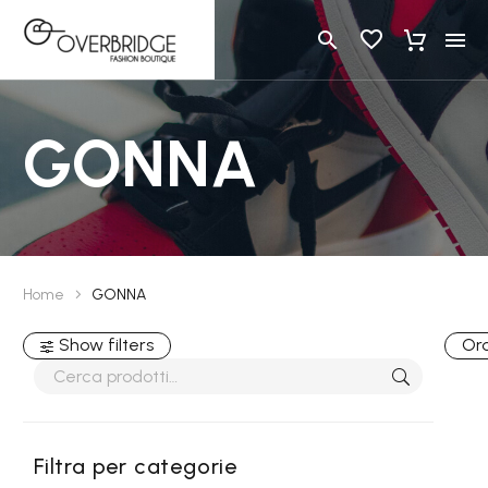
GONNA
Home
GONNA
Show filters
Ord
Filtra per categorie