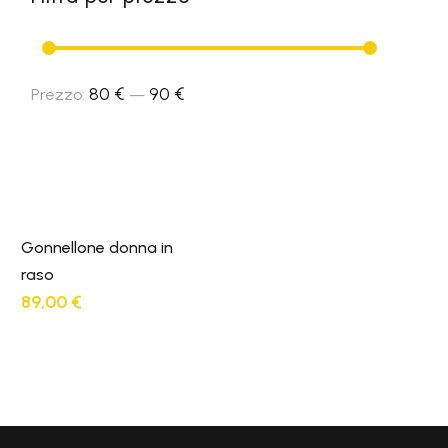
80 €
90 €
Prezzo
Prezzo
Prezzo:
—
Min
Max
Gonnellone donna in
raso
89,00
€