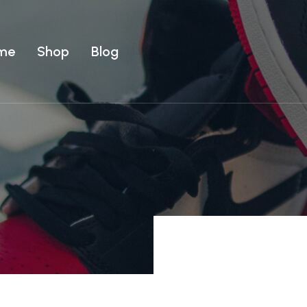
me
Shop
Blog
Uomo
ear
T-shirt
Uomo
Costumi
ear
T-shirt
Costumi