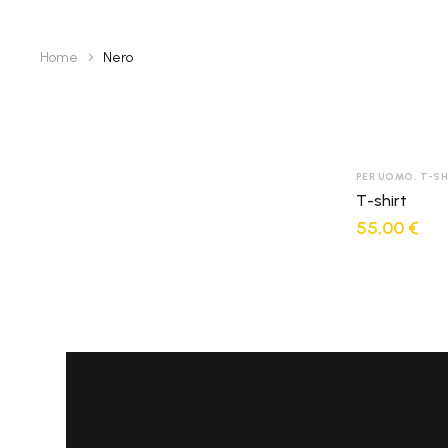
Spedizione Standard
2-4 giorni lavorativi - € 7.50
Home
Nero
Spedizione Standard
2-4 giorni lavorativi - € 7.50
PER UOMO
,
T-SH
T-shirt
55,00
€