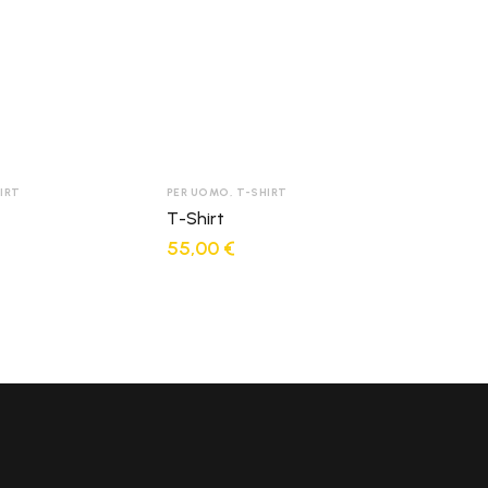
Non ancora disponibili
1-3 giorni lavorativi -Ritiro presso un Locker
Inpost scelto in fase d'ordine - € 3.50
Non ancora disponibili
1-3 giorni lavorativi -Ritiro presso un Locker
Inpost scelto in fase d'ordine - € 3.50
IRT
PER UOMO
,
T-SHIRT
T-Shirt
55,00
€