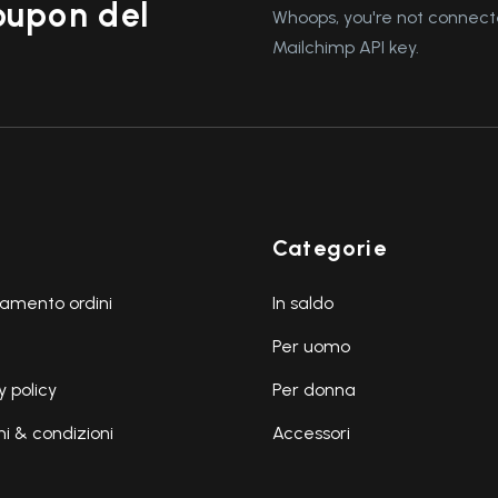
coupon del
Whoops, you're not connecte
Mailchimp API key.
Categorie
amento ordini
In saldo
Per uomo
y policy
Per donna
i & condizioni
Accessori