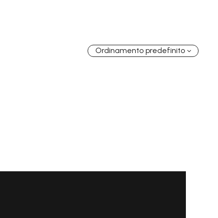
GRATIS
2-4 giorni lavorativi - per ordini superiori a €
70.00
GRATIS
Ordinamento predefinito
2-4 giorni lavorativi - per ordini superiori a €
70.00